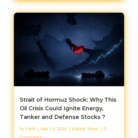
Strait of Hormuz Shock: Why This
Oil Crisis Could Ignite Energy,
Tanker and Defense Stocks ?
by
Fatih
|
Mar 14, 2026
|
Market News
| 0
Comments