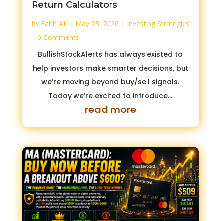
Return Calculators
by
Fatih AK
|
May 23, 2026
|
Investing Strategies
| 0 Comments
BullishStockAlerts has always existed to
help investors make smarter decisions, but
we’re moving beyond buy/sell signals.
Today we’re excited to introduce...
read more