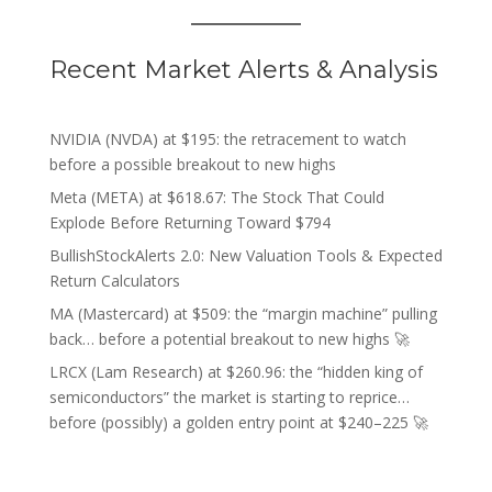
Recent Market Alerts & Analysis
NVIDIA (NVDA) at $195: the retracement to watch
before a possible breakout to new highs
Meta (META) at $618.67: The Stock That Could
Explode Before Returning Toward $794
BullishStockAlerts 2.0: New Valuation Tools & Expected
Return Calculators
MA (Mastercard) at $509: the “margin machine” pulling
back… before a potential breakout to new highs 🚀
LRCX (Lam Research) at $260.96: the “hidden king of
semiconductors” the market is starting to reprice…
before (possibly) a golden entry point at $240–225 🚀